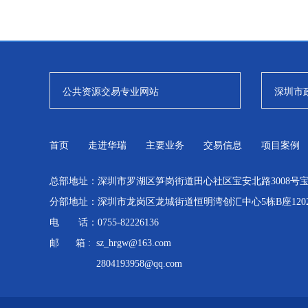
公共资源交易专业网站
深圳市
首页
走进华瑞
主要业务
交易信息
项目案例
总部地址：深圳市罗湖区笋岗街道田心社区宝安北路3008号宝能
分部地址：深圳市龙岗区龙城街道恒明湾创汇中心5栋B座120
电 话：0755-82226136
邮 箱 : sz_hrgw@163.com
2804193958@qq.com