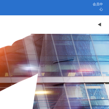
会员中
心
◄